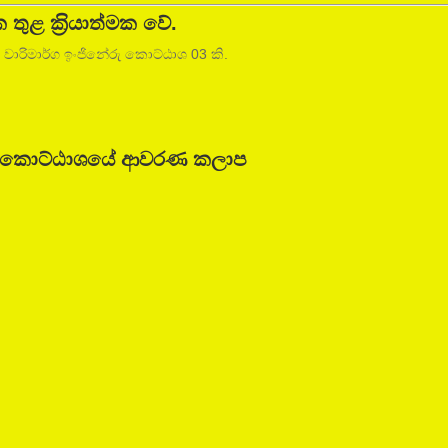
 තුළ ක‍්‍රියාත්මක වේ.
ය වාරිමාර්ග ඉංජිනේරු කොට්ඨාශ 03 කි.
ිනේරු කොට්ඨාශයේ ආවරණ කලාප