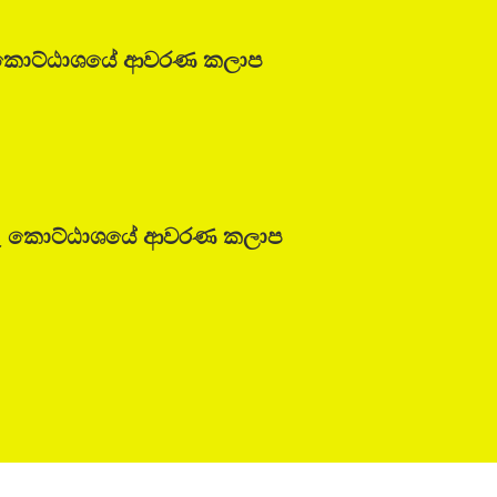
නේරු කොට්ඨාශයේ ආවරණ කලාප
ජිනේරු කොට්ඨාශයේ ආවරණ කලාප