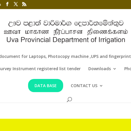
m
document for Laptops, Photocopy machine ,UPS and fingerprint f
survey Instrument registered list tender
Downloads
Pho
DATA BASE
CONTACT US