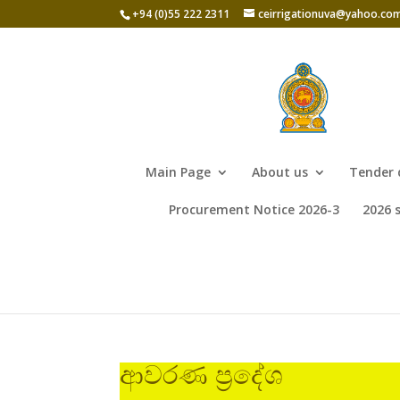
+94 (0)55 222 2311
ceirrigationuva@yahoo.co
Main Page
About us
Tender 
Procurement Notice 2026-3
2026 
ආවරණ ප්‍රදේශ