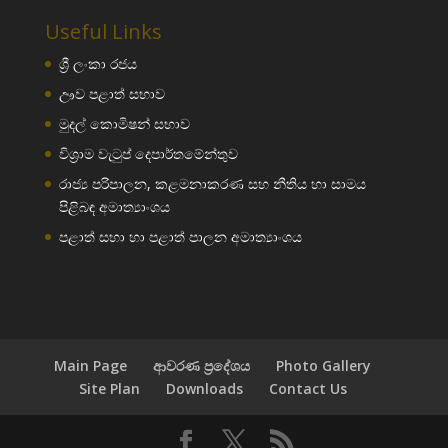
Useful Links
ශ්‍රී ලංකා රජය
ඌව පළාත් සභාව
මුදල් කොමිෂන් සභාව
විශ්‍රාම වැටුප් දෙපාර්තමේන්තුව
රාජ්‍ය පරිපාලන, කළමනාකරණ සහ නීතිය හා සාමය
පිළිබඳ අමාත්‍යාංශය
පළාත් සභා හා පළාත් පාලන අමාත්‍යාංශය
Main Page
ආවරණ ප්‍රදේශය
Photo Gallery
Site Plan
Downloads
Contact Us