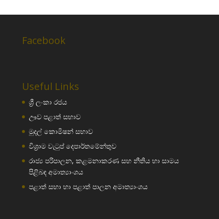
Facebook
Useful Links
ශ්‍රී ලංකා රජය
ඌව පළාත් සභාව
මුදල් කොමිෂන් සභාව
විශ්‍රාම වැටුප් දෙපාර්තමේන්තුව
රාජ්‍ය පරිපාලන, කළමනාකරණ සහ නීතිය හා සාමය
පිළිබඳ අමාත්‍යාංශය
පළාත් සභා හා පළාත් පාලන අමාත්‍යාංශය