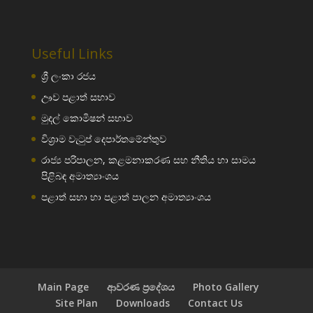
Useful Links
ශ්‍රී ලංකා රජය
ඌව පළාත් සභාව
මුදල් කොමිෂන් සභාව
විශ්‍රාම වැටුප් දෙපාර්තමේන්තුව
රාජ්‍ය පරිපාලන, කළමනාකරණ සහ නීතිය හා සාමය
පිළිබඳ අමාත්‍යාංශය
පළාත් සභා හා පළාත් පාලන අමාත්‍යාංශය
Main Page
ආවරණ ප්‍රදේශය
Photo Gallery
Site Plan
Downloads
Contact Us