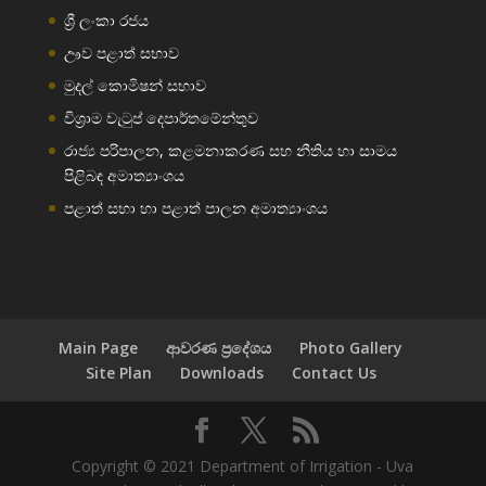
ශ්‍රී ලංකා රජය
ඌව පළාත් සභාව
මුදල් කොමිෂන් සභාව
විශ්‍රාම වැටුප් දෙපාර්තමේන්තුව
රාජ්‍ය පරිපාලන, කළමනාකරණ සහ නීතිය හා සාමය
පිළිබඳ අමාත්‍යාංශය
පළාත් සභා හා පළාත් පාලන අමාත්‍යාංශය
Main Page
ආවරණ ප්‍රදේශය
Photo Gallery
Site Plan
Downloads
Contact Us
Copyright © 2021 Department of Irrigation - Uva