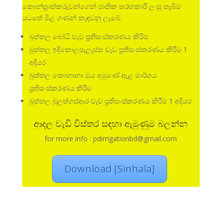
කොන්ත්‍රාත්කරුවන්ගෙන් ජාතික තරඟකාරී ලංසු තැබීම
යටතේ මිළ ගණන් කැඳවනු ලැබේ.
බුත්තල බෝධි වැව ප්‍රතිසංස්කරණය කිරීම
බුත්තල ඉදිකොලපැලැස්ස වැව ප්‍රතිසංස්කරණය කිරීම 1
අදියර
බුත්තල කොහානා ඔය අමුණේ ඇළ මාර්ගය
ප්‍රතිසංස්කරණය කිරීම
බුත්තල බුලත්ගස්ආර වැව ප්‍රතිසංස්කරණය කිරීම 1 අදියර
ආදල වැඩි විස්තර සඳහා ඇමුණුම බලන්න
for more info : pdirrigationbd@gmail.com
Download [Sinhala]