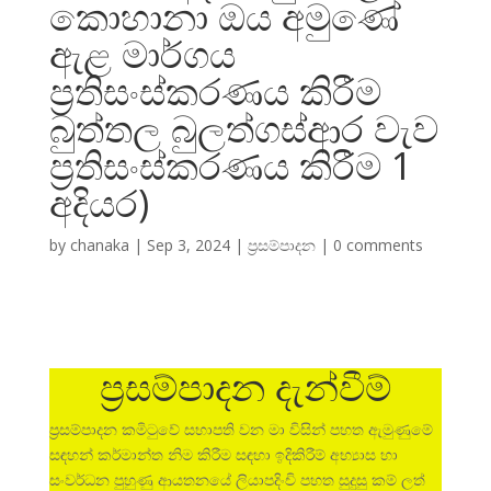
කොහානා ඔය අමුණේ
ඇළ මාර්ගය
ප්‍රතිසංස්කරණය කිරීම
බුත්තල බුලත්ගස්ආර වැව
ප්‍රතිසංස්කරණය කිරීම 1
අදියර)
by
chanaka
|
Sep 3, 2024
|
ප්‍රසම්පාදන
|
0 comments
ප්‍රසම්පාදන දැන්වීම්
ප්‍රසම්පාදන කමිටුවේ සභාපති වන මා විසින් පහත ඇමුණුමේ
සඳහන් කර්මාන්ත නිම කිරීම සඳහා ඉදිකිරීම් අභ්‍යාස හා
සංවර්ධන පුහුණු ආයතනයේ ලියාපදිංචි පහත සුදුසු කම් ලත්