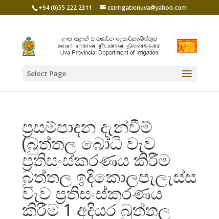
+94 (0)55 222 2311
ceirrigationuva@yahoo.com
Select Page
ප්‍රසම්පාදන දැන්වීම්
(බුත්තල බෝධි වැව
ප්‍රතිසංස්කරණය කිරීම
බුත්තල ඉදිකොලපැලැස්ස
වැව ප්‍රතිසංස්කරණය
කිරීම 1 අදියර බුත්තල