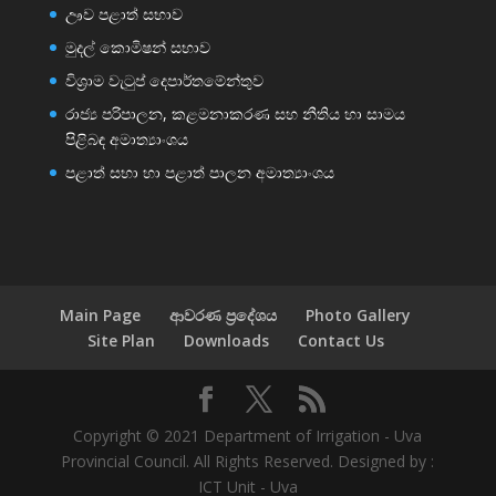
ඌව පළාත් සභාව
මුදල් කොමිෂන් සභාව
විශ්‍රාම වැටුප් දෙපාර්තමේන්තුව
රාජ්‍ය පරිපාලන, කළමනාකරණ සහ නීතිය හා සාමය
පිළිබඳ අමාත්‍යාංශය
පළාත් සභා හා පළාත් පාලන අමාත්‍යාංශය
Main Page
ආවරණ ප්‍රදේශය
Photo Gallery
Site Plan
Downloads
Contact Us
Copyright © 2021 Department of Irrigation - Uva
Provincial Council. All Rights Reserved. Designed by :
ICT Unit - Uva