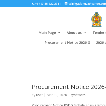
+94 (0)55 222 2311
ceirrigationuva@yahoo.co
Main Page
About us
Tender 
Procurement Notice 2026-3
2026 
Procurement Notice 2026
by
user
|
Mar 30, 2026
|
ප්‍රසම්පාදන
Procurement Notice PSDG Sinhala 2026-2 Proc