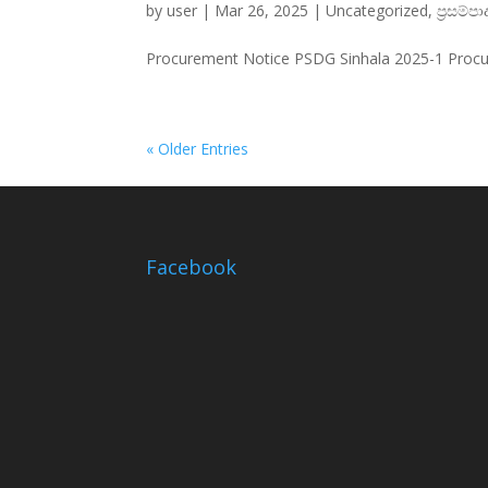
by
user
|
Mar 26, 2025
|
Uncategorized
,
ප්‍රසම්ප
Procurement Notice PSDG Sinhala 2025-1 Procu
« Older Entries
Facebook