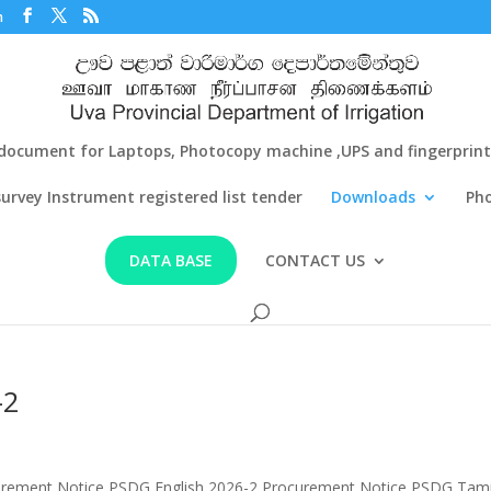
m
document for Laptops, Photocopy machine ,UPS and fingerprint f
survey Instrument registered list tender
Downloads
Pho
DATA BASE
CONTACT US
-2
urement Notice PSDG English 2026-2 Procurement Notice PSDG Tami