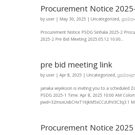
Procurement Notice 2025
by
user
|
May 30, 2025
|
Uncategorized
,
ප්‍රසම්
Procurement Notice PSDG Sinhala 2025-2 Proc
2025-2 Pre Bid Meeting 2025.05.12 10.00...
pre bid meeting link
by
user
|
Apr 8, 2025
|
Uncategorized
,
ප්‍රසම්පාද
janaka wijekoon is inviting you to a scheduled 
PSDG 2025-1 Time: Apr 8, 2025 10:00 AM Colo
pwd=32msxUxbCHxT16JkM5xCCzUhV3C3q3.1 Mee
Procurement Notice 2025 