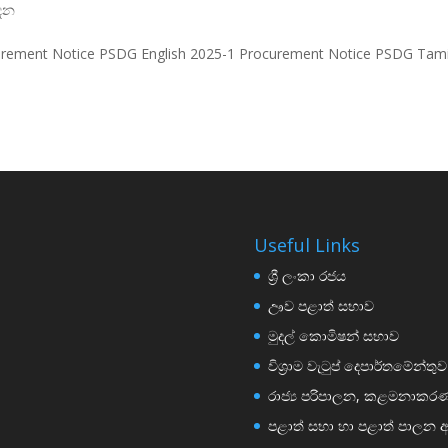
ාදන
rement Notice PSDG English 2025-1 Procurement Notice PSDG Tamil
Useful Links
ශ්‍රී ලංකා රජය
ඌව පළාත් සභාව
මුදල් කොමිෂන් සභාව
විශ්‍රාම වැටුප් දෙපාර්තමේන්තුව
රාජ්‍ය පරිපාලන, කළමනාකරණ 
පළාත් සභා හා පළාත් පාලන අ