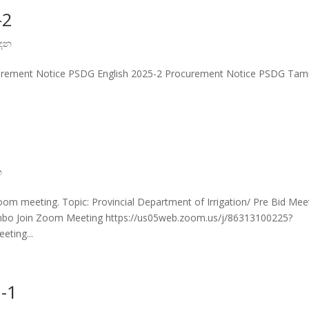
-2
පාදන
urement Notice PSDG English 2025-2 Procurement Notice PSDG Tami
න
Zoom meeting. Topic: Provincial Department of Irrigation/ Pre Bid Mee
mbo Join Zoom Meeting https://us05web.zoom.us/j/86313100225?
ting...
-1